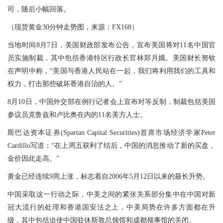
司，随后小幅回落。
（现货黄金30分钟走势图，来源：FX168）
当地时间8月7日，美国财政部发布公告，宣布美国将对11名中国官
员实施制裁，其中包括香港特区行政长官林郑月娥。美国财长努钦
在声明中称，“美国与香港人民站在一起，我们将利用我们的工具和
权力，打击那些破坏香港自治的人。”
8月10日，中国外交部在例行记者会上宣布对等反制，制裁包括美国
参议员克鲁兹和卢比奥在内的11名美方人士。
斯巴达资本证券(Spartan Capital Securities)首席市场经济学家Peter
Cardillo写道：“在上周五获利了结后，中国的消息推动了新的买盘，
金价因此走高。”
黄金已经连续9周上涨，标志着自2006年5月12日以来的最长升势。
中国采取这一行动之际，中美之间的紧张关系部分集中在中国对新
冠大流行的处理和香港国安法之上，中美局势在许多方面都在升
级，其中包括迫使中国驻休斯敦总领馆和成都领事馆的关闭。