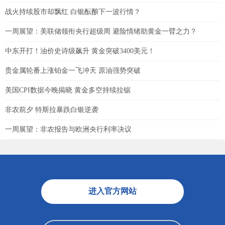
战火持续股市却飘红 白银酝酿下一波行情？
一周展望：美联储领衔央行超级周 避险情绪助黄金一臂之力？
中东开打！油价史诗级飙升 黄金突破3400美元！
贵金属轮番上涨铂金一飞冲天 原油强势突破
美国CPI数据今晚揭晓 黄金多空持续拉锯
非农前夕 特斯拉暴跌白银逆袭
一周展望：非农报告与欧洲央行利率决议
进入官方网站