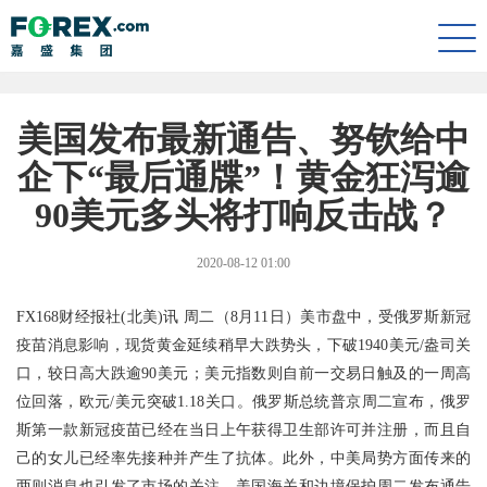
Togg
navi
美国发布最新通告、努钦给中
企下“最后通牒”！黄金狂泻逾
90美元多头将打响反击战？
2020-08-12 01:00
FX168财经报社(北美)讯 周二（8月11日）美市盘中，受俄罗斯新冠
疫苗消息影响，现货黄金延续稍早大跌势头，下破1940美元/盎司关
口，较日高大跌逾90美元；美元指数则自前一交易日触及的一周高
位回落，欧元/美元突破1.18关口。俄罗斯总统普京周二宣布，俄罗
斯第一款新冠疫苗已经在当日上午获得卫生部许可并注册，而且自
己的女儿已经率先接种并产生了抗体。此外，中美局势方面传来的
两则消息也引发了市场的关注。美国海关和边境保护周二发布通告