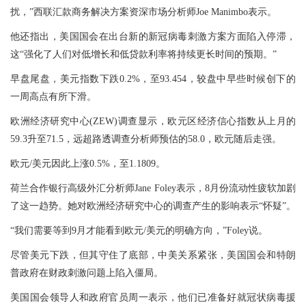
扰，”西联汇款商务解决方案资深市场分析师Joe Manimbo表示。
他还指出，美国国会在出台新的新冠病毒刺激方案方面陷入停滞，
这“强化了人们对低增长和低贷款利率将持续更长时间的预期。”
早盘尾盘，美元指数下跌0.2%，至93.454，较盘中早些时候创下的
一周高点有所下滑。
欧洲经济研究中心(ZEW)调查显示，欧元区经济信心指数从上月的
59.3升至71.5，远超路透调查分析师预估的58.0，欧元随后走强。
欧元/美元因此上涨0.5%，至1.1809。
荷兰合作银行高级外汇分析师Jane Foley表示，8月份流动性疲软加剧
了这一趋势。她对欧洲经济研究中心的调查产生的影响表示“怀疑”。
“我们需要等到9月才能看到欧元/美元的明确方向，”Foley说。
尽管美元下跌，但其守住了底部，中美关系紧张，美国国会和特朗
普政府在财政刺激问题上陷入僵局。
美国国会领导人和政府官员周一表示，他们已准备好就冠状病毒援