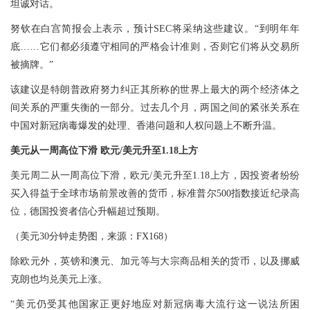
坦诚对话。
努钦在白宫简报会上表示，预计SEC将采纳这些建议。“到明年年
底……它们都必须遵守相同的严格会计准则，否则它们将从交易所
被摘牌。”
该建议是特朗普政府努力纠正其所称的世界上最大的两个经济体之
间关系的严重失衡的一部分。过去几个月，两国之间的紧张关系在
中国对新冠病毒爆发的处理、香港问题和人权问题上不断升温。
美元从一周高位下滑 欧元/美元升至1.18上方
美元周二从一周高位下滑，欧元/美元升至1.18上方，因投资者纷纷
买入得益于全球市场前景改善的货币，标准普尔500指数接近纪录高
位，德国投资者信心升幅超过预期。
（美元30分钟走势图，来源：FX168）
除欧元外，英镑和澳元、加元等与大宗商品相关的货币，以及挪威
克朗也均兑美元上涨。
“美元仍受其他国家正更好地应对新冠病毒大流行这一说法所困