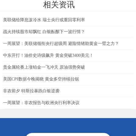
相关资讯
美联储给降息泼冷水 瑞士央行或重回零利率
战火持续股市却飘红 白银酝酿下一波行情？
一周展望：美联储领衔央行超级周 避险情绪助黄金一臂之力？
中东开打！油价史诗级飙升 黄金突破3400美元！
贵金属轮番上涨铂金一飞冲天 原油强势突破
美国CPI数据今晚揭晓 黄金多空持续拉锯
非农前夕 特斯拉暴跌白银逆袭
一周展望：非农报告与欧洲央行利率决议