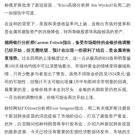
称俄罗斯批准了新冠疫苗，”Kitco高级分析师 Jim Wyckoff在周二的
一份报告中写道。
在这样的背景下，美股和美债收益率均上扬，反映出市场对债券和
贵金属等避险资产的兴致降低，转而青睐股票等风险较高的资产。
德商银行分析师Carsten Fritsch指出，备受市场期待的金银价格调整
已经开始，但无需绝望，预计在出现一些获利了结后，贵金属将恢
复涨势。
过去四周的上涨幅度过大，这一点从极高的RSI值和明显偏
离100天移动均线中可以清楚地看出。市场对黄金的情绪变得极端热
情，只有少数参与者发出了警告。虽然不排除金价跌至1924美元/盎
司的可能性，但预计不太可能出现像3月中旬那样非常明显的回调。
最重要的是，金银价格并未走到尽头，金银的长期前景仍然乐观。
一旦当前的调整结束，价格可能会再次开始上涨。
财经网站FXStreet分析师Eren Sengezer指出，周二有关俄罗斯注册首
个新冠肺炎疫苗的消息提振了市场的信心，打压了避险资产黄金。
此外，白宫顾问也称特朗普将举行发布会，介绍六种新冠肺炎疫苗
的最新进展。今天已经没有重要的宏观经济数据待发布，市场的主