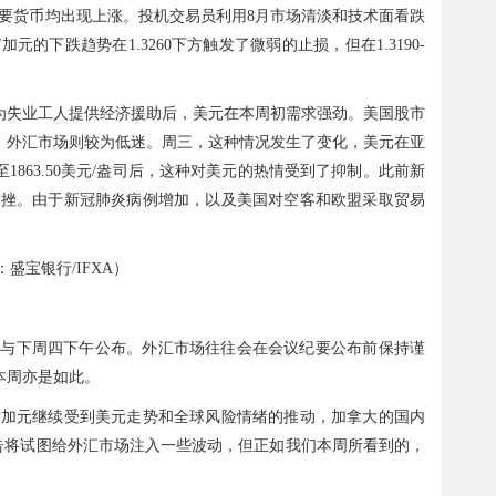
)主要货币均出现上涨。投机交易员利用8月市场清淡和技术面看跌
的下跌趋势在1.3260下方触发了微弱的止损，但在1.3190-
政权力为失业工人提供经济援助后，美元在本周初需求强劲。美国股市
。外汇市场则较为低迷。周三，这种情况发生了变化，美元在亚
863.50美元/盎司后，这种对美元的热情受到了抑制。此前新
重挫。由于新冠肺炎病例增加，以及美国对空客和欧盟采取贸易
盛宝银行/IFXA）
记录将与下周四下午公布。外汇市场往往会在会议纪要公布前保持谨
本周亦是如此。
/加元继续受到美元走势和全球风险情绪的推动，加拿大的国内
告将试图给外汇市场注入一些波动，但正如我们本周所看到的，