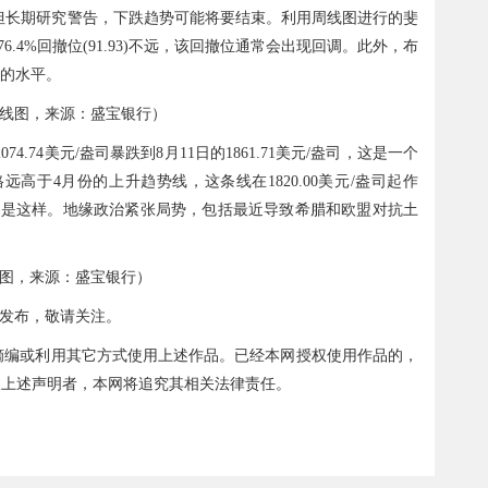
00，但长期研究警告，下跌趋势可能将要结束。利用周线图进行的斐
76.4%回撤位(91.93)不远，该回撤位通常会出现回调。此外，布
卖的水平。
线图，来源：盛宝银行）
.74美元/盎司暴跌到8月11日的1861.71美元/盎司，这是一个
高于4月份的上升趋势线，这条线在1820.00美元/盎司起作
年是这样。地缘政治紧张局势，包括最近导致希腊和欧盟对抗土
图，来源：盛宝银行）
）发布，敬请关注。
、摘编或利用其它方式使用上述作品。已经本网授权使用作品的，
违反上述声明者，本网将追究其相关法律责任。