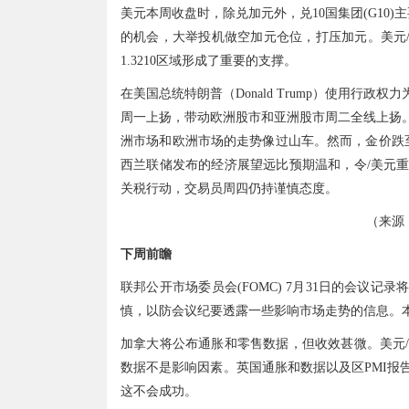
美元本周收盘时，除兑加元外，兑10国集团(G10
的机会，大举投机做空加元仓位，打压加元。美元/加元
1.3210区域形成了重要的支撑。
在美国总统特朗普（Donald Trump）使用行
周一上扬，带动欧洲股市和亚洲股市周二全线上扬
洲市场和欧洲市场的走势像过山车。然而，金价跌至1
西兰联储发布的经济展望远比预期温和，令/美元
关税行动，交易员周四仍持谨慎态度。
（来源：
下周前瞻
联邦公开市场委员会(FOMC) 7月31日的会议
慎，以防会议纪要透露一些影响市场走势的信息。
加拿大将公布通胀和零售数据，但收效甚微。美元
数据不是影响因素。英国通胀和数据以及区PMI报
这不会成功。