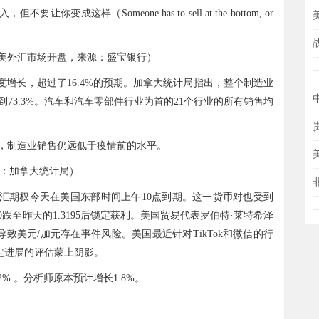
样（Someone has to sell at the bottom, or
美外汇市场开盘，来源：盛宝银行）
速度增长，超过了16.4%的预期。加拿大统计局指出，整个制造业
达到73.3%。汽车和汽车零部件行业为首的21个行业的所有销售均
出，制造业销售仍远低于疫情前的水平。
：加拿大统计局）
元的外汇期权今天在美国东部时间上午10点到期。这一货币对也受到
0跌至昨天的1.3195后锁定获利。美国贸易代表罗伯特·莱特希泽
六的会晤也导致美元/加元存在事件风险。美国最近针对TikTok和微信的行
定进展的评估蒙上阴影。
% 。分析师原本预计增长1.8%。