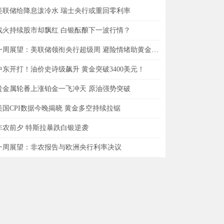
美联储给降息泼冷水 瑞士央行或重回零利率
战火持续股市却飘红 白银酝酿下一波行情？
一周展望：美联储领衔央行超级周 避险情绪助黄金一臂之力？
中东开打！油价史诗级飙升 黄金突破3400美元！
贵金属轮番上涨铂金一飞冲天 原油强势突破
美国CPI数据今晚揭晓 黄金多空持续拉锯
非农前夕 特斯拉暴跌白银逆袭
一周展望：非农报告与欧洲央行利率决议