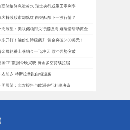
美联储给降息泼冷水 瑞士央行或重回零利率
战火持续股市却飘红 白银酝酿下一波行情？
一周展望：美联储领衔央行超级周 避险情绪助黄金一臂之力？
中东开打！油价史诗级飙升 黄金突破3400美元！
贵金属轮番上涨铂金一飞冲天 原油强势突破
美国CPI数据今晚揭晓 黄金多空持续拉锯
非农前夕 特斯拉暴跌白银逆袭
一周展望：非农报告与欧洲央行利率决议