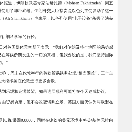
伊朗核武器专家法赫扎德（Mohsen Fakhrizadeh）周五
露使用了哪种武器。伊朗外交大臣指责是以色列主使发动了这一
i Shamkhani）也表示，以色列使用“电子设备”杀害了法赫
害伊朗科学家的行径。
b）在周日对英国媒体天空新闻表示：“我们对伊朗及整个地区的局势感
仍在等候伊朗发生的一切的真相，但我要说的是，我们坚持国际
。”
称，周末在伦敦举行的英欧贸易谈判处境“相当困难”，三个主
几天继续留在伦敦进行更多会谈。
感到乐观和充满希望。如果进展顺利可能将在今天达成协议。
自由贸易协定，但不会改变谈判立场。英国方面仍认为与欧盟在
将/带回0.8860，同时在疲软的美元环境中将英镑/美元推向