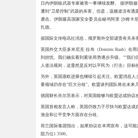
日内伊朗核武器专家被害一事继续发酵。 据伊朗媒体报道，
遭到“卫星控制”武器的杀害。但是，该频道没有透
袭击。伊朗最高国家安全委员会秘书阿里·沙姆卡尼（Al
扎德。
据国际文传电讯社消息，俄罗斯外交部谴责有关杀
英国外交大臣多米尼克·拉布（Dominic Raa
到担忧。我们确实看到紧张局势逐步升级。”“我们
人道法规则，这显然是反对以平民为（打击）目标的
另外，英国退欧进展也继续引起关注。欧盟消息人士
要领域仍存在“巨大分歧”。欧盟谈判团队将在未来
德国财长肖尔茨表示，对英国能够与欧盟达成协议
英国首相发言人称，英国仍致力于尽快与欧盟达成
渔业和公平竞争方面存在分歧。
荷兰国际集团指出，如果协议在本周宣布，这可能足以
阻力位1.3500。