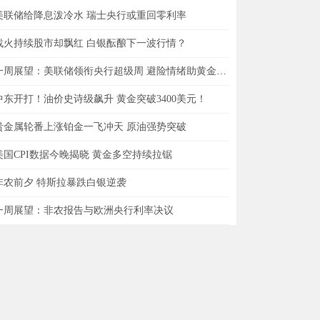
美联储给降息泼冷水 瑞士央行或重回零利率
战火持续股市却飘红 白银酝酿下一波行情？
一周展望：美联储领衔央行超级周 避险情绪助黄金一臂之力？
中东开打！油价史诗级飙升 黄金突破3400美元！
贵金属轮番上涨铂金一飞冲天 原油强势突破
美国CPI数据今晚揭晓 黄金多空持续拉锯
非农前夕 特斯拉暴跌白银逆袭
一周展望：非农报告与欧洲央行利率决议