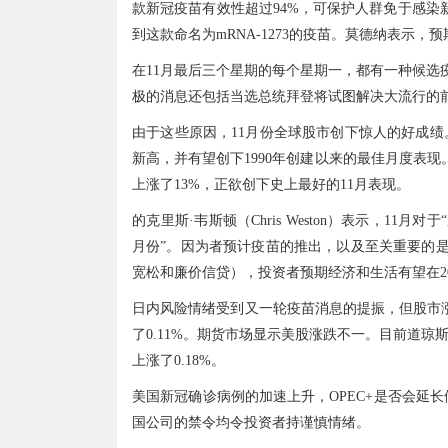
款新冠疫苗有效性超过94%，可保护人群免于感染
到这款命名为mRNA-1273的疫苗。莫德纳表示，
在11月最后三个星期的每个星期一，都有一种候选
极的消息还包括当选总统拜登将试图解决大流行的
由于这些原因，11月份全球股市创下惊人的好成绩
新高，并有望创下1990年创建以来的最佳月度表现。
上涨了13%，正欲创下史上最好的11月表现。
的克里斯·韦斯顿（Chris Weston）表示，1
月份”。因为者预计疫苗的推出，以及至关重要的
宽松和廉价信贷），投资者预期经济和生活有望在20
日内风险情绪受到又一轮疫苗消息的提振，但股市涨幅
了0.11%。期货市场显示美股涨跌不一。目前道琼斯
上涨了0.18%。
美国新冠确诊病例的加速上升，OPEC+是否会延
国公司的禁令均令投资者持谨慎情绪。