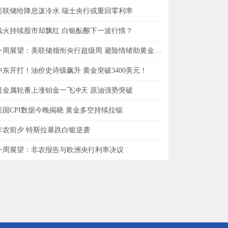
美联储给降息泼冷水 瑞士央行或重回零利率
战火持续股市却飘红 白银酝酿下一波行情？
一周展望：美联储领衔央行超级周 避险情绪助黄金一臂之力？
中东开打！油价史诗级飙升 黄金突破3400美元！
贵金属轮番上涨铂金一飞冲天 原油强势突破
美国CPI数据今晚揭晓 黄金多空持续拉锯
非农前夕 特斯拉暴跌白银逆袭
一周展望：非农报告与欧洲央行利率决议