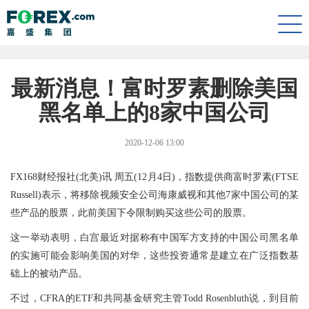
Togg
navi
最新消息！富时罗素删除美国
黑名单上的8家中国公司
2020-12-06 13:00
FX168财经报社(北美)讯 周五(12月4日)，指数提供商富时罗素(FTSE
Russell)表示，将移除视频安全公司海康威视和其他7家中国公司的某
些产品的股票，此前美国下令限制购买这些公司的股票。
这一举动表明，白宫最近对据称有中国军方支持的中国公司黑名单
的实施可能会影响美国的对华，这些投资通常是建立在广泛指数基
础上的被动产品。
不过，CFRA的ETF和共同基金研究主管Todd Rosenbluth说，到目前