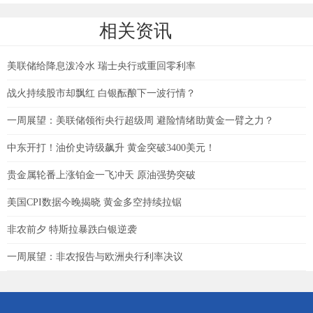
相关资讯
美联储给降息泼冷水 瑞士央行或重回零利率
战火持续股市却飘红 白银酝酿下一波行情？
一周展望：美联储领衔央行超级周 避险情绪助黄金一臂之力？
中东开打！油价史诗级飙升 黄金突破3400美元！
贵金属轮番上涨铂金一飞冲天 原油强势突破
美国CPI数据今晚揭晓 黄金多空持续拉锯
非农前夕 特斯拉暴跌白银逆袭
一周展望：非农报告与欧洲央行利率决议