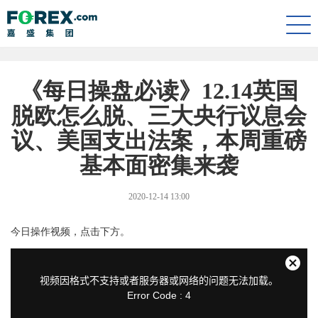
Togg
navi
《每日操盘必读》12.14英国
脱欧怎么脱、三大央行议息会
议、美国支出法案，本周重磅
基本面密集来袭
2020-12-14 13:00
今日操作视频，点击下方。
This
is
a
关
modal
视频因格式不支持或者服务器或网络的问题无法加载。
window.
闭
Error Code : 4
弹
窗