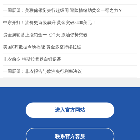
一周展望：美联储领衔央行超级周 避险情绪助黄金一臂之力？
中东开打！油价史诗级飙升 黄金突破3400美元！
贵金属轮番上涨铂金一飞冲天 原油强势突破
美国CPI数据今晚揭晓 黄金多空持续拉锯
非农前夕 特斯拉暴跌白银逆袭
一周展望：非农报告与欧洲央行利率决议
进入官方网站
联系官方客服