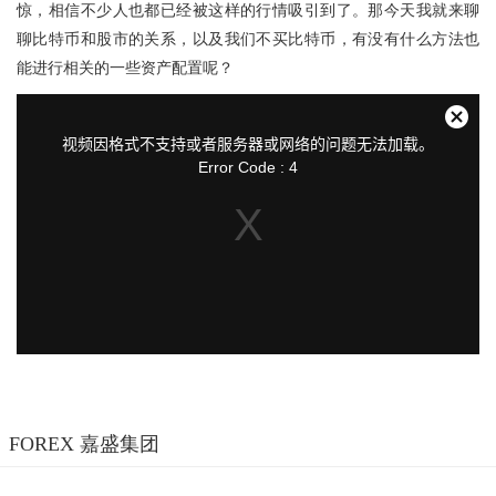
惊，相信不少人也都已经被这样的行情吸引到了。那今天我就来聊
聊比特币和股市的关系，以及我们不买比特币，有没有什么方法也
能进行相关的一些资产配置呢？
This
is
a
关
modal
视频因格式不支持或者服务器或网络的问题无法加载。
window.
闭
Error Code : 4
弹
窗
FOREX 嘉盛集团