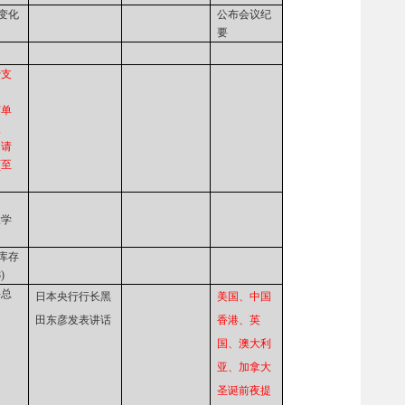
变化
公布会议纪
要
费支
订单
入
初请
(至
售
大学
库存
)
井总
日本央行行长黑
美国、中国
田东彦发表讲话
香港、英
国、澳大利
亚、加拿大
圣诞前夜提