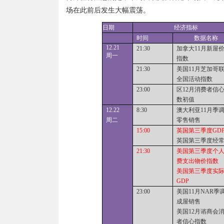
场在此前后发生大幅震荡。
日期
经济指标
时间
数据名称
12.21
21:30
加拿大11月新屋
周一
指数
21:30
美国11月芝加哥
全国活动指数
23:00
区12月消费者信
数初值
12.
22
8:30
澳大利亚11月季
周二
零售销售
15:00
英国第三季度GD
英国第三季度经
21:30
美国第三季度个
费支出物价指数
美国第三季度实
GDP
23:00
美国11月NAR季
成屋销售
美国12月谘商会
者信心指数