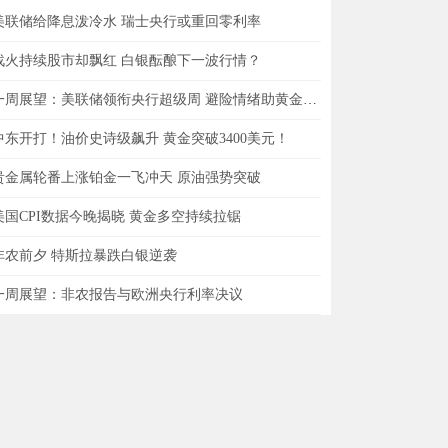
美联储给降息泼冷水 瑞士央行或重回零利率
战火持续股市却飘红 白银酝酿下一波行情？
一周展望：美联储领衔央行超级周 避险情绪助黄金一臂之力？
中东开打！油价史诗级飙升 黄金突破3400美元！
贵金属轮番上涨铂金一飞冲天 原油强势突破
美国CPI数据今晚揭晓 黄金多空持续拉锯
非农前夕 特斯拉暴跌白银逆袭
一周展望：非农报告与欧洲央行利率决议