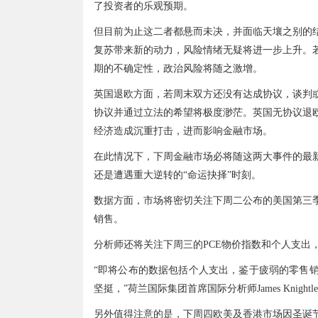
了投资者的乐观预期。
但目前为止这二者都悬而未决，并面临天壤之别的
复苏带来新的动力，风险情绪无疑将进一步上升。
期的不确定性，政治风险将随之激增。
英国退欧方面，若周末双方还没有达成协议，谈判或
协议并通过立法的希望将极度渺茫。英国无协议退
经济造成沉重打击，进而影响金融市场。
在此情况下，下周金融市场必将随这两大事件的最
还是遭遇重大逆转的“命运抉择”时刻。
数据方面，市场将密切关注下周二公布的美国第三
销售。
分析师还将关注下周三的PCE物价指数和个人支出
“即将公布的数据包括个人支出，鉴于疲弱的零售
坚挺，”荷兰国际集团首席国际分析师James Knightl
另外值得注意的是，下周四欧美及香港市场因圣诞