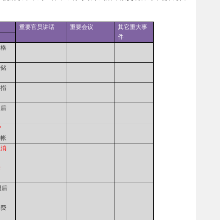
重要官员讲话
重要会议
其它重大事
件
价格
联储
心指
调后
P
常帐
人消
际
调后
消费