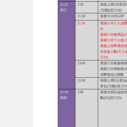
12.23
5:30
美国上周API库存
周三
(万桶)(至1218)
21:30
加拿大10月GDP
21
:30
美国11月个人消
出
美国11月耐用品
美国11月个人收
美国上周季调后
失业金人数(千人)
1219)
23
:0
0
美国11月新屋销
美国12月密歇根
消费者信心指数
23:30
美国上周EIA原油
变化(万桶)(至1218
12.
24
2:00
美国当周石油钻
周四
数(口)(至1225)