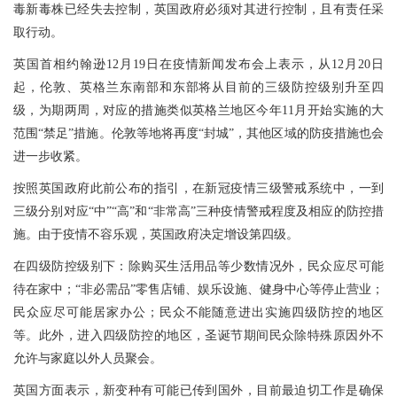
毒新毒株已经失去控制，英国政府必须对其进行控制，且有责任采
取行动。
英国首相约翰逊12月19日在疫情新闻发布会上表示，从12月20日
起，伦敦、英格兰东南部和东部将从目前的三级防控级别升至四
级，为期两周，对应的措施类似英格兰地区今年11月开始实施的大
范围“禁足”措施。伦敦等地将再度“封城”，其他区域的防疫措施也会
进一步收紧。
按照英国政府此前公布的指引，在新冠疫情三级警戒系统中，一到
三级分别对应“中”“高”和“非常高”三种疫情警戒程度及相应的防控措
施。由于疫情不容乐观，英国政府决定增设第四级。
在四级防控级别下：除购买生活用品等少数情况外，民众应尽可能
待在家中；“非必需品”零售店铺、娱乐设施、健身中心等停止营业；
民众应尽可能居家办公；民众不能随意进出实施四级防控的地区
等。此外，进入四级防控的地区，圣诞节期间民众除特殊原因外不
允许与家庭以外人员聚会。
英国方面表示，新变种有可能已传到国外，目前最迫切工作是确保