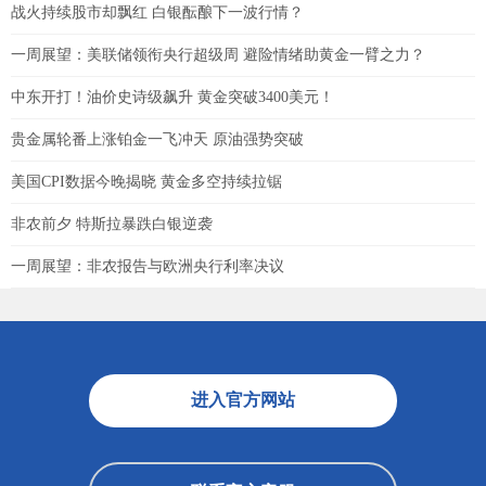
战火持续股市却飘红 白银酝酿下一波行情？
一周展望：美联储领衔央行超级周 避险情绪助黄金一臂之力？
中东开打！油价史诗级飙升 黄金突破3400美元！
贵金属轮番上涨铂金一飞冲天 原油强势突破
美国CPI数据今晚揭晓 黄金多空持续拉锯
非农前夕 特斯拉暴跌白银逆袭
一周展望：非农报告与欧洲央行利率决议
进入官方网站