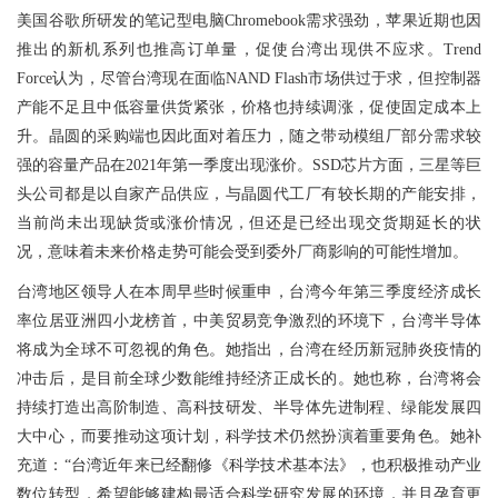
美国谷歌所研发的笔记型电脑Chromebook需求强劲，苹果近期也因
推出的新机系列也推高订单量，促使台湾出现供不应求。Trend
Force认为，尽管台湾现在面临NAND Flash市场供过于求，但控制器
产能不足且中低容量供货紧张，价格也持续调涨，促使固定成本上
升。晶圆的采购端也因此面对着压力，随之带动模组厂部分需求较
强的容量产品在2021年第一季度出现涨价。SSD芯片方面，三星等巨
头公司都是以自家产品供应，与晶圆代工厂有较长期的产能安排，
当前尚未出现缺货或涨价情况，但还是已经出现交货期延长的状
况，意味着未来价格走势可能会受到委外厂商影响的可能性增加。
台湾地区领导人在本周早些时候重申，台湾今年第三季度经济成长
率位居亚洲四小龙榜首，中美贸易竞争激烈的环境下，台湾半导体
将成为全球不可忽视的角色。她指出，台湾在经历新冠肺炎疫情的
冲击后，是目前全球少数能维持经济正成长的。她也称，台湾将会
持续打造出高阶制造、高科技研发、半导体先进制程、绿能发展四
大中心，而要推动这项计划，科学技术仍然扮演着重要角色。她补
充道：“台湾近年来已经翻修《科学技术基本法》，也积极推动产业
数位转型，希望能够建构最适合科学研究发展的环境，并且孕育更