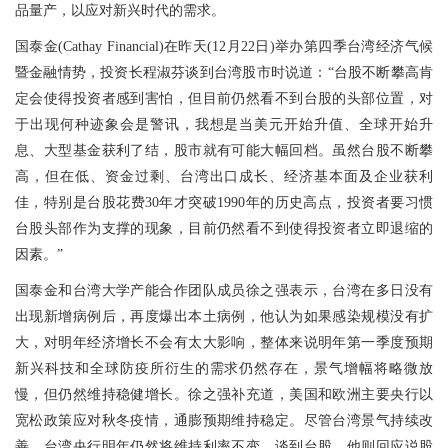
品量产，以应对新兴时代的需求。
国泰金(Cathay Financial)在昨天(12月22日)举办第四季台湾经济气候
暨金融情势，投资长程淑芬谈到台湾股市时说道：“台股不断攀高肯
定会使得投资者感到害怕，但目前仍然看不到台股的头部位置，对
于出现何种迹象会是警讯，我想是当美元开始升值、全球开始升
息、大型基金获利了结，股市就有可能大幅回档。虽然台股不断攀
高，但在低、资金过剩、台湾出口成长、经济基本面及企业获利
佳，特别是台股花费30年才突破1990年的历史高点，投资者要习惯
台股头部作为支撑的现象，目前仍然看不到使得投资者立即退缩的
因素。”
国泰金和台湾大学产能合作团队成员徐之强表示，台湾在多日没有
出现新增病例后，再度爆出本土病例，他认为如果感染规模没有扩
大，对明年经济增长不会有太大影响，整体来说明年第一季度预期
新兴科技和全球防疫所衍生的需求仍然存在，景气增幅将略微放
慢，但仍然维持稳健增长。徐之强补充道，美国和欧洲主要央行以
宽松政策应对秋冬疫情，通膨预期维持稳定。尽管台湾景气持续改
善，台湾央行明年仍然将维持利率不变。谈到台股，他则回应说股