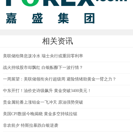
相关资讯
美联储给降息泼冷水 瑞士央行或重回零利率
战火持续股市却飘红 白银酝酿下一波行情？
一周展望：美联储领衔央行超级周 避险情绪助黄金一臂之力？
中东开打！油价史诗级飙升 黄金突破3400美元！
贵金属轮番上涨铂金一飞冲天 原油强势突破
美国CPI数据今晚揭晓 黄金多空持续拉锯
非农前夕 特斯拉暴跌白银逆袭