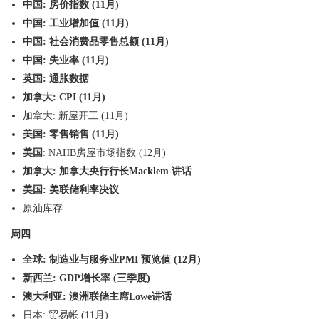
中国
:
房价指数
(
11
月
)
中国
:
工业增加值
(
11
月
)
中国
:
社会消费品零售总额
(
11
月
)
中国
:
失业率
(
11
月
)
英国
:
通胀数据
加拿大
: CPI (
11
月
)
加拿大
:
新屋开工
(
11
月
)
美国
:
零售销售
(
11
月
)
美国
: NAHB
房屋市场指数
(12
月
)
加拿大
:
加拿大央行行长
Macklem
讲话
美国
:
美联储利率决议
原油库存
周四
全球
:
制造业与服务业
PMI
预览值
(
12
月
)
新西兰
: GDP
增长率
(
三季度
)
澳大利亚
:
澳洲联储主席
Lowe
讲话
日本
:
贸易帐
(
11
月
)