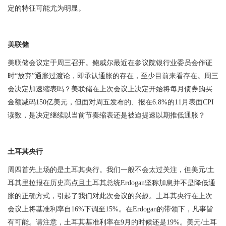
定的特征可能尤为明显。
美联储
美联储会议定于周三召开。鲍威尔最近在参议院银行业委员会作证
时“放弃”通胀过渡论，即承认通胀的存在，至少目前来看存在。周三
会决定加速缩表吗？美联储在上次会议上决定开始将每月债券购买
金额减码
150
亿美元，但面对周五发布的、报在
6.8%
的
11
月表面
CPI
读数，是决定继续以当前节奏缩表还是被迫提速以期推低通胀？
土耳其央行
周四首先上场的是土耳其央行。我们一般不会太过关注，但美元
/
土
耳其里拉报在历史高点且土耳其总统
Erdogan
坚称加息并不是降低通
胀的正确方式，引起了我们对此次会议的兴趣。土耳其央行在上次
会议上将基准利率自
16%
下调至
15%
。在
Erdogan
的带领下，凡事皆
有可能。请注意，土耳其基准利率在
9
月的时候还是
19%
。美元
/
土耳