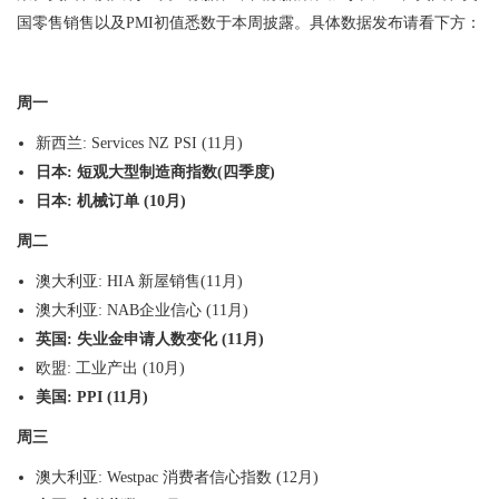
国零售销售以及
PMI
初值悉数于本周披露。具体数据发布请看下方：
周一
新西兰
: Services NZ PSI (
11
月
)
日本
:
短观大型制造商指数
(
四季度
)
日本
:
机械订单
(
10
月
)
周二
澳大利亚
: HIA
新屋销售
(11
月
)
澳大利亚
: NAB
企业信心
(11
月
)
英国
:
失业金申请人数变化
(
11
月
)
欧盟
:
工业产出
(
10
月
)
美国
: PPI (
11
月
)
周三
澳大利亚
: Westpac
消费者信心指数
(
12
月
)