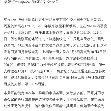
来源
: Tradingview, NASDAQ. Stone X
苹果公司股价上周总计五个交易日里有四个交易日创下历史新高，
周五的新高在
179.63
。
2019
年以来该股不断攀高，但在
2020
年四季度
开始加大上涨力度，有序形成上升通道，最高到达
103.10
。
12
月
1
日，股价跳涨至前述通道的上轨趋势线之上，只是当天收低并回到
通道内。但上周五股价再度跳涨至通道上方，逼近
164.29
，而且这次
没有回落而是持续走高。上档第一阻力位在
9
月
8
日高点到
10
月
4
日低
点行情的
261.8%
扩展位，即
188.00
附近，然后是心理整数关口
200.00
。但请注意
RSI
目前处于超买状态，表明价格可能回撤。第一
支撑位在
12
月
1
日以来高点
170.30
，然后是长期上涨通道的上轨趋势
线，即
165.30
附近，接着是
9
月
8
日高点与
10
月
6
日以来上升通道相汇
而成的支撑，即
157.26
附近。
本周可能奠定
2022
年一季度的市场基调。为数众多的、召开货币政
策会议的央行如果整体透露较强硬基调，可能推低股市。在年底流
动性匮乏的市况中，这种推低作用可能尤其明显。但如果给出较为