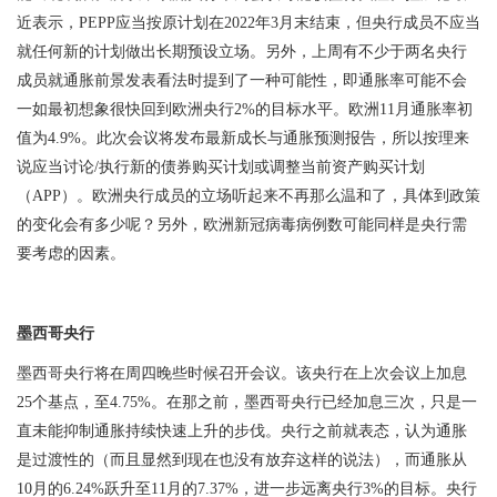
近表示，
PEPP
应当按原计划在
2022
年
3
月末结束，但央行成员不应当
就任何新的计划做出长期预设立场。另外，上周有不少于两名央行
成员就通胀前景发表看法时提到了一种可能性，即通胀率可能不会
一如最初想象很快回到欧洲央行
2%
的目标水平。欧洲
11
月通胀率初
值为
4.9%
。此次会议将发布最新成长与通胀预测报告，所以按理来
说应当讨论
/
执行新的债券购买计划或调整当前资产购买计划
（
APP
）。欧洲央行成员的立场听起来不再那么温和了，具体到政策
的变化会有多少呢？另外，欧洲新冠病毒病例数可能同样是央行需
要考虑的因素。
墨西哥央行
墨西哥央行将在周四晚些时候召开会议。该央行在上次会议上加息
25
个基点，至
4.75%
。在那之前，墨西哥央行已经加息三次，只是一
直未能抑制通胀持续快速上升的步伐。央行之前就表态，认为通胀
是过渡性的（而且显然到现在也没有放弃这样的说法），而通胀从
10
月的
6.24%
跃升至
11
月的
7.37%
，进一步远离央行
3%
的目标。央行