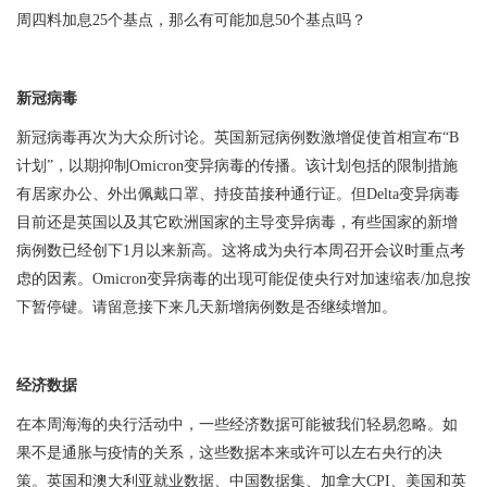
周四料加息
25
个基点，那么有可能加息
50
个基点吗？
新冠病毒
新冠病毒再次为大众所讨论。英国新冠病例数激增促使首相宣布“
B
计划”，以期抑制
Omicron
变异病毒的传播。该计划包括的限制措施
有居家办公、外出佩戴口罩、持疫苗接种通行证。但
Delta
变异病毒
目前还是英国以及其它欧洲国家的主导变异病毒，有些国家的新增
病例数已经创下
1
月以来新高。这将成为央行本周召开会议时重点考
虑的因素。
Omicron
变异病毒的出现可能促使央行对加速缩表
/
加息按
下暂停键。请留意接下来几天新增病例数是否继续增加。
经济数据
在本周海海的央行活动中，一些经济数据可能被我们轻易忽略。如
果不是通胀与疫情的关系，这些数据本来或许可以左右央行的决
策。英国和澳大利亚就业数据、中国数据集、加拿大
CPI
、美国和英