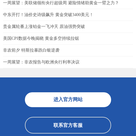
一周展望：美联储领衔央行超级周 避险情绪助黄金一臂之力？
中东开打！油价史诗级飙升 黄金突破3400美元！
贵金属轮番上涨铂金一飞冲天 原油强势突破
美国CPI数据今晚揭晓 黄金多空持续拉锯
非农前夕 特斯拉暴跌白银逆袭
一周展望：非农报告与欧洲央行利率决议
进入官方网站
联系官方客服