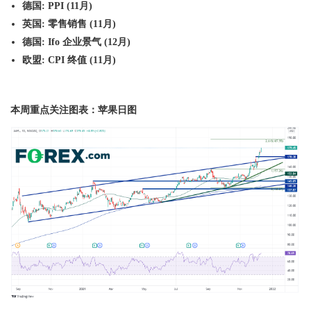
德国
: PPI (
11
月
)
英国
:
零售销售
(
11
月
)
德国
: Ifo
企业景气
(
12
月
)
欧盟
: CPI
终值
(
11
月
)
本周重点关注图表：苹果日图