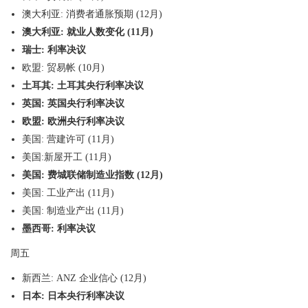
澳大利亚
:
消费者通胀预期
(12
月
)
澳大利亚
:
就业人数变化
(
11
月
)
瑞士
:
利率决议
欧盟
:
贸易帐
(
10
月
)
土耳其
:
土耳其央行利率决议
英国
:
英国央行利率决议
欧盟
:
欧洲央行利率决议
美国
:
营建许可
(
11
月
)
美国
:
新屋开工
(
11
月
)
美国
:
费城联储制造业指数
(
12
月
)
美国
:
工业产出
(
11
月
)
美国
:
制造业产出
(
11
月
)
墨西哥
:
利率决议
周五
新西兰
: ANZ
企业信心
(12
月
)
日本
:
日本央行利率决议