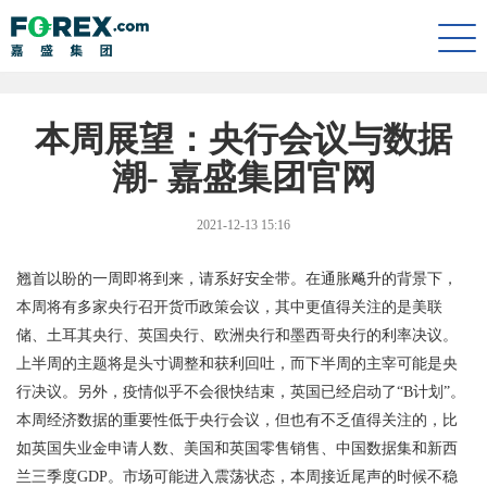
Togg
navi
本周展望：央行会议与数据
潮- 嘉盛集团官网
2021-12-13 15:16
翘首以盼的一周即将到来，请系好安全带。在通胀飚升的背景下，
本周将有多家央行召开货币政策会议，其中更值得关注的是美联
储、土耳其央行、英国央行、欧洲央行和墨西哥央行的利率决议。
上半周的主题将是头寸调整和获利回吐，而下半周的主宰可能是央
行决议。另外，疫情似乎不会很快结束，英国已经启动了“
B
计划”。
本周经济数据的重要性低于央行会议，但也有不乏值得关注的，比
如英国失业金申请人数、美国和英国零售销售、中国数据集和新西
兰三季度
GDP
。市场可能进入震荡状态，本周接近尾声的时候不稳