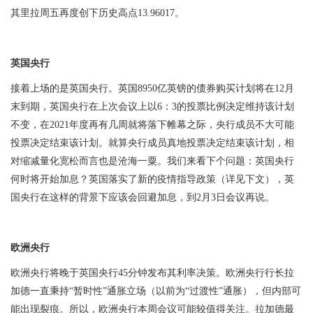
其里拉周五再度创下历史高点
13.96017
。
英国央行
接着上场的是英国央行。英国
8950
亿英镑的债券购买计划将在
12
月
末到期，英国央行在上次会议上以
6
：
3
的投票比例决定维持该计划
不变，在
2021
年度再有几周就将落下帷幕之际，央行成员不大可能
投票决定结束该计划。就算央行成员真地投票决定结束该计划，相
对缩减量化宽松而言也是沧海一粟。我们来看下个问题：英国央行
何时将开始加息？英国落实了新的疫情指导政策（详见下文），英
国央行在这样的背景下应该会回避加息，到
2
月
3
日会议再说。
欧洲央行
欧洲央行将晚于英国央行
45
分钟发布其利率决策。欧洲央行行长拉
加德一直秉持“暂时性”通胀立场（以前为“过渡性”通胀），但内部可
能出现裂痕。所以，欧洲央行本周会议可能较值得关注。拉加德最