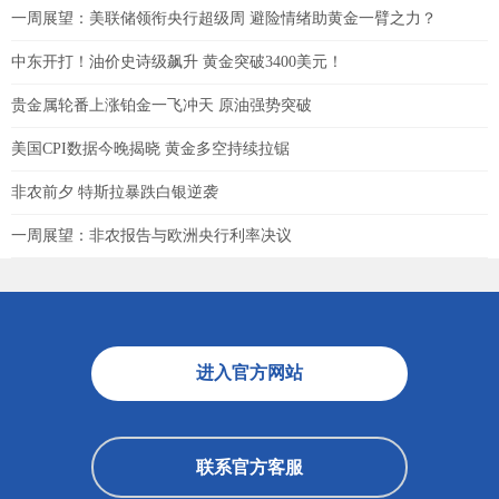
一周展望：美联储领衔央行超级周 避险情绪助黄金一臂之力？
中东开打！油价史诗级飙升 黄金突破3400美元！
贵金属轮番上涨铂金一飞冲天 原油强势突破
美国CPI数据今晚揭晓 黄金多空持续拉锯
非农前夕 特斯拉暴跌白银逆袭
一周展望：非农报告与欧洲央行利率决议
进入官方网站
联系官方客服