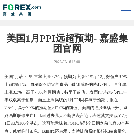
Togg
navi
美国1月PPI远超预期- 嘉盛集
团官网
2022-02-16 13:00
美国
1
月表面
PPI
年率上涨
9.7%
，预期为上涨
9.1%
；
12
月数值自
9.7%
上调为
9.8%
。而剔除不稳定的食品与能源成份的核心
PPI
，
1
月年率
上涨
8.3%
，高于
7.9%
的预期值，持平于前值。表面
PPI
与核心
PPI
年
率双双高于预期，而且上周揭晓的
1
月
CPI
同样高于预期，报在
7.5%
，高于
7.3%
的预期值和
7.0%
的前值。美国的通胀继续上升。圣
路易斯联储主席
Bullard
过去几天不断发表言论，表述其支持截至
7
月
1
日加息
100
个基点。这可能意味着
FOMC
在那个日期之前加息
50
个基
点，或者临时加息。
Bullard
还表示，支持提前紧缩银根以结束量化