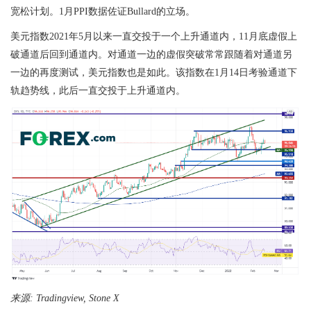
宽松计划。
1
月
PPI
数据佐证
Bullard
的立场。
美元指数
2021
年
5
月以来一直交投于一个上升通道内，
11
月底虚假上
破通道后回到通道内。对通道一边的虚假突破常常跟随着对通道另
一边的再度测试，美元指数也是如此。该指数在
1
月
14
日考验通道下
轨趋势线，此后一直交投于上升通道内。
来源
: Tradingview, Stone X