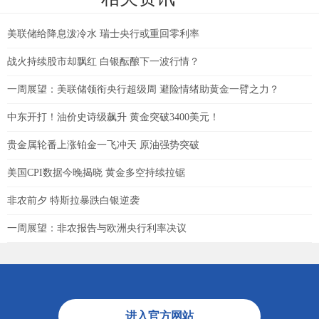
美联储给降息泼冷水 瑞士央行或重回零利率
战火持续股市却飘红 白银酝酿下一波行情？
一周展望：美联储领衔央行超级周 避险情绪助黄金一臂之力？
中东开打！油价史诗级飙升 黄金突破3400美元！
贵金属轮番上涨铂金一飞冲天 原油强势突破
美国CPI数据今晚揭晓 黄金多空持续拉锯
非农前夕 特斯拉暴跌白银逆袭
一周展望：非农报告与欧洲央行利率决议
进入官方网站