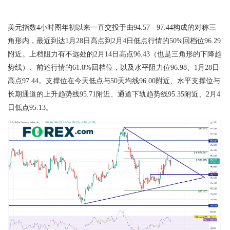
美元指数
4
小时图年初以来一直交投于由
94.57 - 97.44
构成的对称三
角形内，最近到达
1
月
28
日高点到
2
月
4
日低点行情的
50%
回档位
96.29
附近。上档阻力有不远处的
2
月
14
日高点
96.43
（也是三角形的下降趋
势线）、前述行情的
61.8%
回档位，以及水平阻力位
96.98
、
1
月
28
日
高点
97.44
。支撑位在今天低点与
50
天均线
96.00
附近、水平支撑位与
长期通道的上升趋势线
95.71
附近、通道下轨趋势线
95.35
附近、
2
月
4
日低点
95.13
。