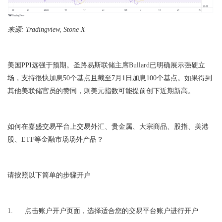
来源
: Tradingview, Stone X
美国
PPI
远强于预期。
圣路易斯联储主席
Bullard
已明确展示强硬立
场，支持很快加息
50
个基点且截至
7
月
1
日加息
100
个基点。如果得到
其他美联储官员的赞同，则美元指数可能提前创下近期新高。
如何在嘉盛交易平台上交易外汇、贵金属、大宗商品、股指、美港
股、
ETF
等金融市场场外产品？
请按照以下简单的步骤开户
1.
点击
账户开户页面
，选择适合您的交易平台账户进行开户