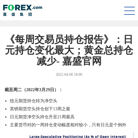
Togg
navi
《每周交易员持仓报告》：日
元持仓变化最大；黄金总持仓
减少- 嘉盛官网
2022-04-06 18:00
截至周二（
2022
年
3
月
29
日）：
纽元期货持仓转为净空头
英镑期货空头持仓创下
13
周之最
日元期货净空头持仓升至
21
周最高
主要货币对的一周持仓变动幅度相对较小，只有日元是个例外